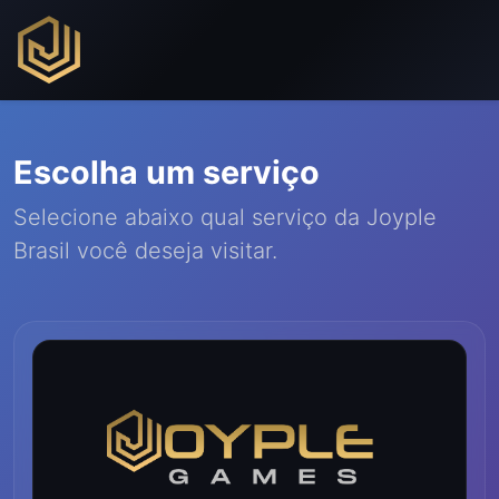
Escolha um serviço
Selecione abaixo qual serviço da Joyple
Brasil você deseja visitar.